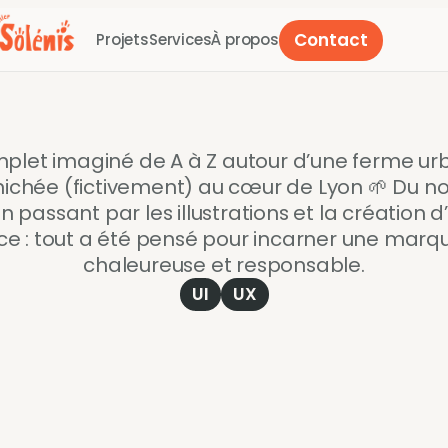
Contact
Projets
Services
À propos
La
P'tite
Ferme
plet imaginé de A à Z autour d’une ferme urb
ichée (fictivement) au cœur de Lyon 🌱 Du nom
en passant par les illustrations et la création d
 : tout a été pensé pour incarner une marque
chaleureuse et responsable.
UI
UX